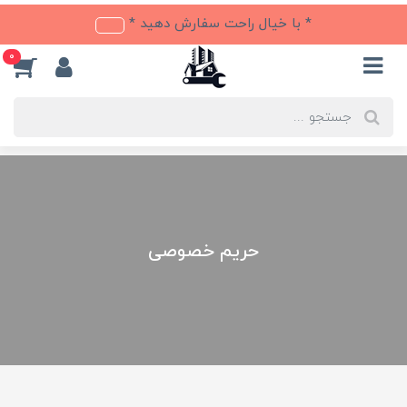
* با خیال راحت سفارش دهید *
0
حریم خصوصی