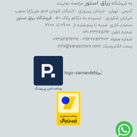
یراق استور
به فروشگاه
مراجعه نماییند.
آدرس : تهران - خیابان پیروزی - کنارگذر اتوبان امام علی(ع) جنوب -
خیابان شکوری - نرسیده به دژکام پلاک 50 -
فروشگاه یراق استور
ساعات کاری: شنبه تا پنجشنبه از 09:00 تا 21:00
شماره تلفن: 33675192-021
شماره همراه: 09127253603 - 09354596691
پست الکترونیک: info@yaraqstore.com