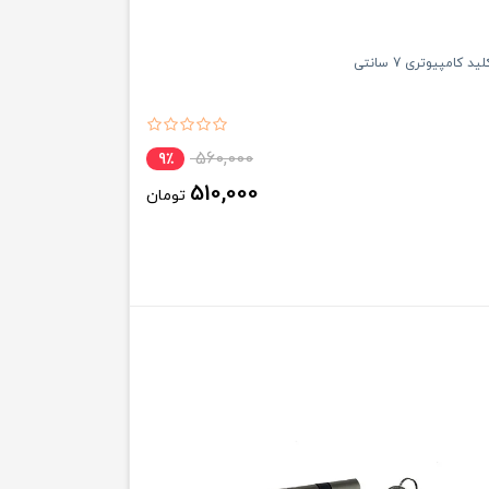
 کامپیوتری 7 سانتی
560,000
9٪
510,000
تومان