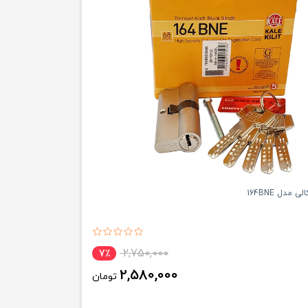
 مدل 164BNE
2,750,000
7٪
2,580,000
تومان