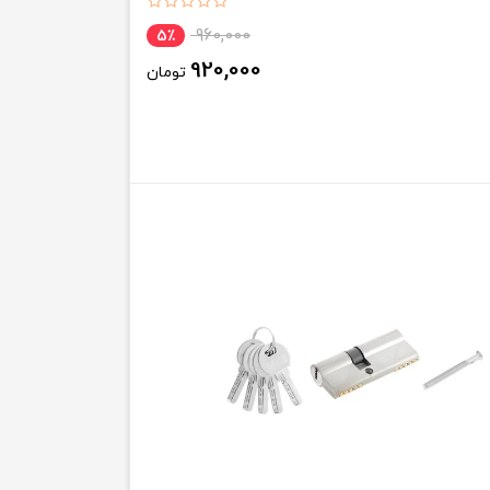
960,000
5٪
920,000
تومان