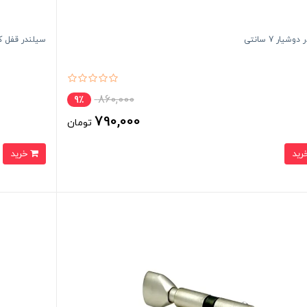
وشیار 7 سانتی
سیلندر قفل کلید
860,000
9٪
790,000
تومان
خرید