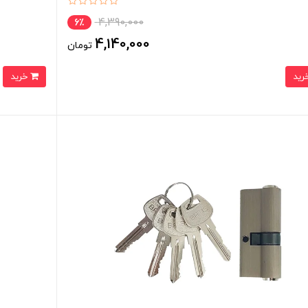
4,390,000
6٪
4,140,000
تومان
خرید