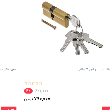
ل درب دوشیار 7 سانتی
مغزی قفل در
820,000
4٪
790,000
تومان