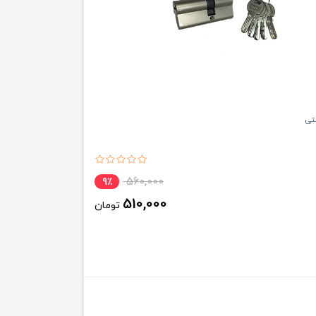
560,000
9٪
510,000
تومان