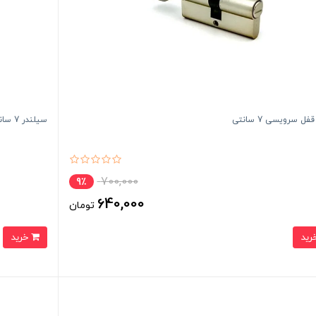
ل سرویسی 7 سانتی
سیلندر 7 سانتی
700,000
9٪
640,000
تومان
خرید