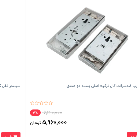
رب ضدسرقت کال ترکیه اصلی بسته دو عددی
سیلندر قفل کالی
6,140,000
3٪
5,960,000
تومان
خرید