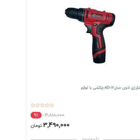
ادون مدلAD-12-چکشی با لوازم
3,810,000
9٪
3,490,000
تومان
ناموجود