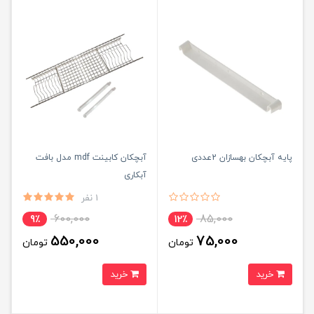
پایه آبچکان بهسازان 2عددی
آبچکان کابینت mdf مدل بافت
آبکاری
1 نفر
600,000
85,000
9٪
12٪
550,000
75,000
تومان
تومان
خرید
خرید