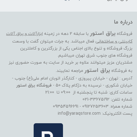
درباره ما
یراق استور
فروشگاه
با سابقه 2 دهه در زمینه
ابزارآلات و یراق آلات
کابینتی و ساختمانی
فعال میباشد. به جرات میتوان گفت با وسعت
بزرگ فروشگاه و تنوع بالای اجناس یکی از بزرگترین و کاملترین
فروشگاه های جنوب شرق تهران میباشیم.
مشتریان عزیز میتوانند علاوه بر خرید از سایت به صورت حضوری نیز
یراق استور
به فروشگاه
مراجعه نماییند.
آدرس : تهران - خیابان پیروزی - کنارگذر اتوبان امام علی(ع) جنوب -
خیابان شکوری - نرسیده به دژکام پلاک 50 -
فروشگاه یراق استور
ساعات کاری: شنبه تا پنجشنبه از 09:00 تا 21:00
شماره تلفن: 33675192-021
شماره همراه: 09127253603 - 09354596691
پست الکترونیک: info@yaraqstore.com