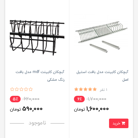
آبچکان کابینت مدل بافت استیل
آبچکان کابینت mdf مدل بافت
اصل
رنگ مشکی
1 نفر
620,000
1,700,000
5٪
6٪
590,000
1,600,000
تومان
تومان
ناموجود
خرید