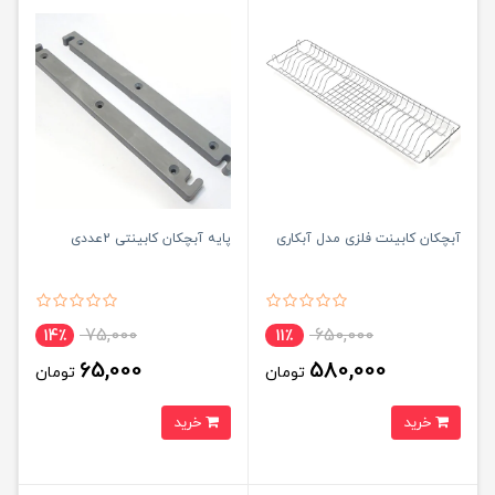
آبچکان کابینت فلزی مدل آبکاری
پایه آبچکان کابینتی 2عددی
75,000
650,000
14٪
11٪
65,000
580,000
تومان
تومان
خرید
خرید