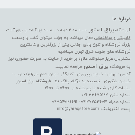
درباره ما
یراق استور
فروشگاه
با سابقه 2 دهه در زمینه
ابزارآلات و یراق آلات
کابینتی و ساختمانی
فعال میباشد. به جرات میتوان گفت با وسعت
بزرگ فروشگاه و تنوع بالای اجناس یکی از بزرگترین و کاملترین
فروشگاه های جنوب شرق تهران میباشیم.
مشتریان عزیز میتوانند علاوه بر خرید از سایت به صورت حضوری نیز
یراق استور
به فروشگاه
مراجعه نماییند.
آدرس : تهران - خیابان پیروزی - کنارگذر اتوبان امام علی(ع) جنوب -
خیابان شکوری - نرسیده به دژکام پلاک 50 -
فروشگاه یراق استور
ساعات کاری: شنبه تا پنجشنبه از 09:00 تا 21:00
شماره تلفن: 33675192-021
شماره همراه: 09127253603 - 09354596691
پست الکترونیک: info@yaraqstore.com