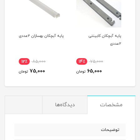
ل
پایه آبچکان کابینتی
پایه آبچکان بهسازان 2عددی
آبچک
2عددی
استی
12٪
85,000
14٪
75,000
11
75,000
65,000
مان
تومان
تومان
مشخصات
دیدگاه‌ها
توضیحات