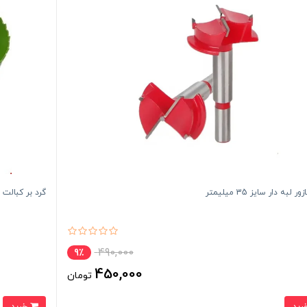
 لبه دار سایز 35 میلیمتر
گرد بر کبالت مدل 
490,000
9٪
450,000
تومان
خرید