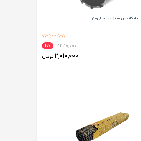
کاتکس سایز 100 میلی‌متر
2,230,000
10٪
2,010,000
تومان