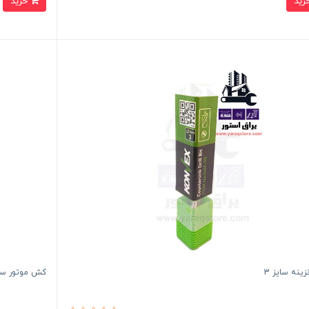
خرید
ینه سایز 3
کش موتور سی