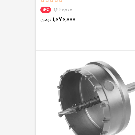
1,240,000
14٪
1,070,000
تومان