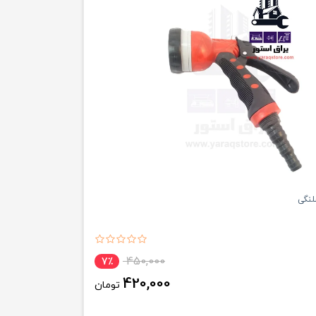
لنگی
450,000
7٪
420,000
تومان