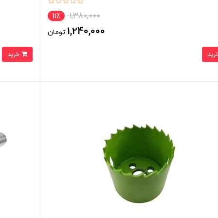
1,380,000
11٪
1,240,000
تومان
خرید