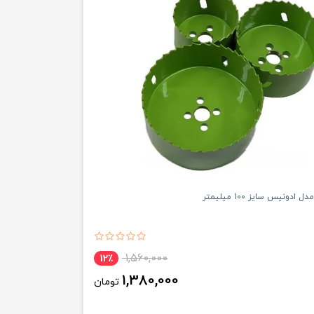
ادونیس سایز 100 میلیمتر
1,560,000
12٪
1,380,000
تومان