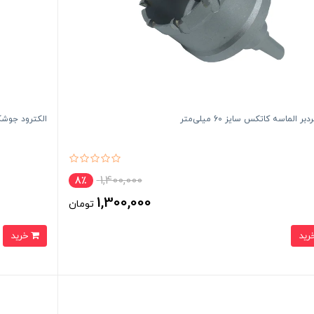
ر الماسه کاتکس سایز 60 میلی‌متر
الکترود جوشکاری میک
1,400,000
8٪
1,300,000
تومان
خرید