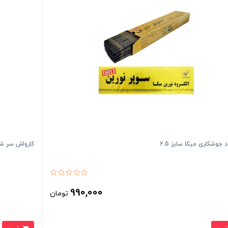
د جوشکاری میکا سایز 2.5
کارواش سر ش
990,000
تومان