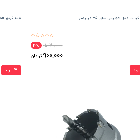
بالت مدل ادونیس سایز 35 میلیمتر
مته گردبر الماسه 
1,020,000
12٪
900,000
تومان
خرید