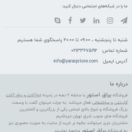
ما را در شبکه‌های اجتماعی دنبال کنید:
شنبه تا پنجشنبه ، 09:00 تا 20:00 پاسخگوی شما هستیم
شماره تماس:
02133675192
آدرس ایمیل:
info@yaraqstore.com
درباره ما
یراق استور
فروشگاه
با سابقه 2 دهه در زمینه
ابزارآلات و یراق آلات
کابینتی و ساختمانی
فعال میباشد. به جرات میتوان گفت با وسعت
بزرگ فروشگاه و تنوع بالای اجناس یکی از بزرگترین و کاملترین
فروشگاه های جنوب شرق تهران میباشیم.
مشتریان عزیز میتوانند علاوه بر خرید از سایت به صورت حضوری نیز
یراق استور
به فروشگاه
مراجعه نماییند.