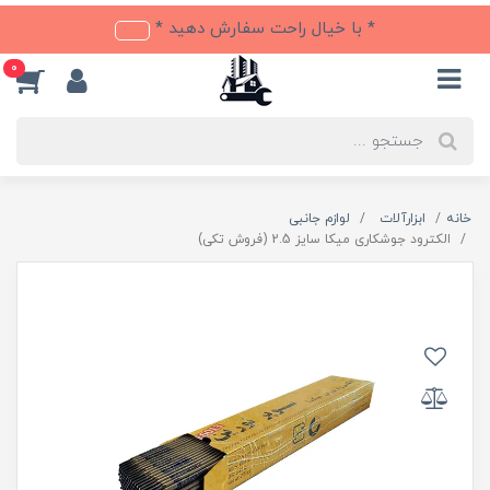
* با خیال راحت سفارش دهید *
0
خانه
ابزارآلات
لوازم جانبی
الکترود جوشکاری میکا سایز 2.5 (فروش تکی)