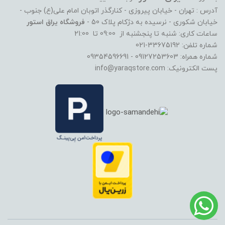
آدرس : تهران - خیابان پیروزی - کنارگذر اتوبان امام علی(ع) جنوب -
خیابان شکوری - نرسیده به دژکام پلاک 50 -
فروشگاه یراق استور
ساعات کاری: شنبه تا پنجشنبه از 09:00 تا 21:00
شماره تلفن: 33675192-021
شماره همراه: 09127253603 - 09354596691
پست الکترونیک: info@yaraqstore.com