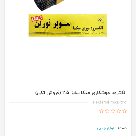
الکترود جوشکاری میکا سایز 2.5 (فروش تکی)
elekterod-mika-t25
دسته :
لوازم جانبی