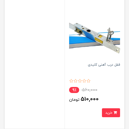
قفل درب آهنی کلیدی
560,000
9٪
510,000
تومان
خرید