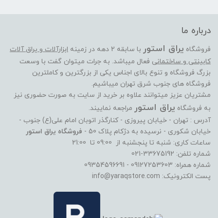
درباره ما
یراق استور
فروشگاه
با سابقه 2 دهه در زمینه
ابزارآلات و یراق آلات
کابینتی و ساختمانی
فعال میباشد. به جرات میتوان گفت با وسعت
بزرگ فروشگاه و تنوع بالای اجناس یکی از بزرگترین و کاملترین
فروشگاه های جنوب شرق تهران میباشیم.
مشتریان عزیز میتوانند علاوه بر خرید از سایت به صورت حضوری نیز
یراق استور
به فروشگاه
مراجعه نماییند.
آدرس : تهران - خیابان پیروزی - کنارگذر اتوبان امام علی(ع) جنوب -
خیابان شکوری - نرسیده به دژکام پلاک 50 -
فروشگاه یراق استور
ساعات کاری: شنبه تا پنجشنبه از 09:00 تا 21:00
شماره تلفن: 33675192-021
شماره همراه: 09127253603 - 09354596691
پست الکترونیک: info@yaraqstore.com