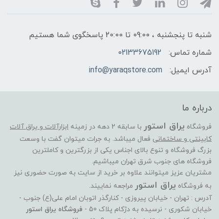
شنبه تا پنجشنبه ، 09:00 تا 20:00 پاسخگوی شما هستیم
شماره تماس:
02133675192
آدرس ایمیل:
info@yaraqstore.com
درباره ما
یراق استور
فروشگاه
با سابقه 2 دهه در زمینه
ابزارآلات و یراق آلات
کابینتی و ساختمانی
فعال میباشد. به جرات میتوان گفت با وسعت
بزرگ فروشگاه و تنوع بالای اجناس یکی از بزرگترین و کاملترین
فروشگاه های جنوب شرق تهران میباشیم.
مشتریان عزیز میتوانند علاوه بر خرید از سایت به صورت حضوری نیز
یراق استور
به فروشگاه
مراجعه نماییند.
آدرس : تهران - خیابان پیروزی - کنارگذر اتوبان امام علی(ع) جنوب -
خیابان شکوری - نرسیده به دژکام پلاک 50 -
فروشگاه یراق استور