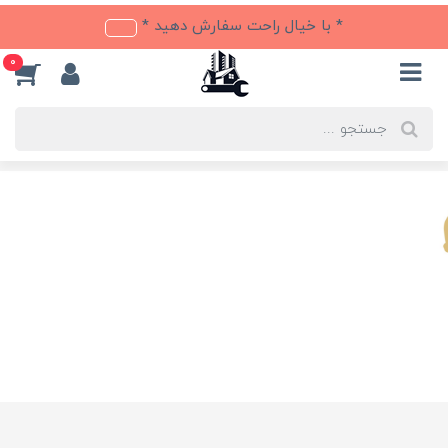
* با خیال راحت سفارش دهید *
0
روش ارسال محصول