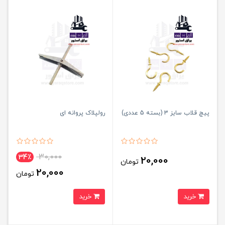
پیچ قلاب سایز 3 (بسته 5 عددی)
رولپلاک پروانه ای
30,000
34٪
20,000
تومان
20,000
تومان
خرید
خرید