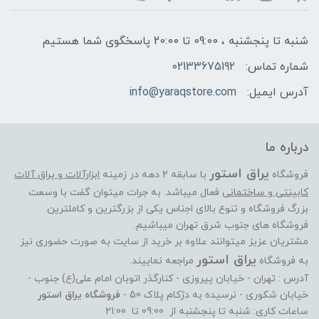
شنبه تا پنجشنبه ، 09:00 تا 20:00 پاسخگوی شما هستیم
شماره تماس:
02133675192
آدرس ایمیل:
info@yaraqstore.com
درباره ما
یراق استور
فروشگاه
با سابقه 2 دهه در زمینه
ابزارآلات و یراق آلات
کابینتی و ساختمانی
فعال میباشد. به جرات میتوان گفت با وسعت
بزرگ فروشگاه و تنوع بالای اجناس یکی از بزرگترین و کاملترین
فروشگاه های جنوب شرق تهران میباشیم.
مشتریان عزیز میتوانند علاوه بر خرید از سایت به صورت حضوری نیز
یراق استور
به فروشگاه
مراجعه نماییند.
آدرس : تهران - خیابان پیروزی - کنارگذر اتوبان امام علی(ع) جنوب -
خیابان شکوری - نرسیده به دژکام پلاک 50 -
فروشگاه یراق استور
ساعات کاری: شنبه تا پنجشنبه از 09:00 تا 21:00