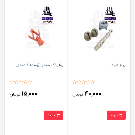
پیچ الیت
رولپلاک سفالی (بسته 6 عددی)
15,000
40,000
تومان
تومان
خرید
خرید