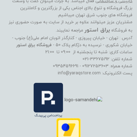
کابینتی و ساختمانی
فعال میباشد. به جرات میتوان گفت با وسعت
بزرگ فروشگاه و تنوع بالای اجناس یکی از بزرگترین و کاملترین
فروشگاه های جنوب شرق تهران میباشیم.
مشتریان عزیز میتوانند علاوه بر خرید از سایت به صورت حضوری نیز
یراق استور
به فروشگاه
مراجعه نماییند.
آدرس : تهران - خیابان پیروزی - کنارگذر اتوبان امام علی(ع) جنوب -
خیابان شکوری - نرسیده به دژکام پلاک 50 -
فروشگاه یراق استور
ساعات کاری: شنبه تا پنجشنبه از 09:00 تا 21:00
شماره تلفن: 33675192-021
شماره همراه: 09127253603 - 09354596691
پست الکترونیک: info@yaraqstore.com