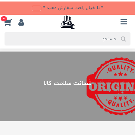
* با خیال راحت سفارش دهید *
0
ضمانت سلامت کالا