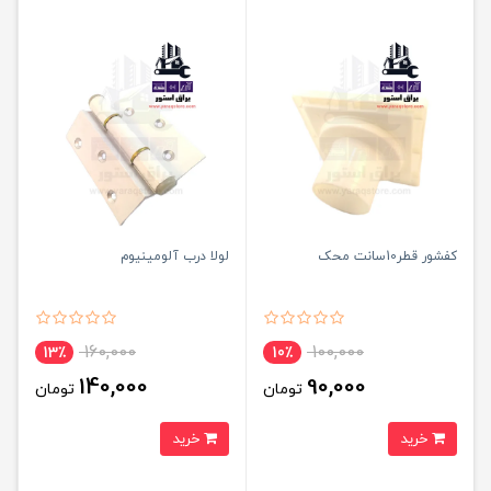
کفشور قطر10سانت محک
لولا درب آلومینیوم
160,000
100,000
13٪
10٪
140,000
90,000
تومان
تومان
خرید
خرید