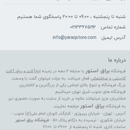
شنبه تا پنجشنبه ، 09:00 تا 20:00 پاسخگوی شما هستیم
شماره تماس:
02133675192
آدرس ایمیل:
info@yaraqstore.com
درباره ما
یراق استور
فروشگاه
با سابقه 2 دهه در زمینه
ابزارآلات و یراق آلات
کابینتی و ساختمانی
فعال میباشد. به جرات میتوان گفت با وسعت
بزرگ فروشگاه و تنوع بالای اجناس یکی از بزرگترین و کاملترین
فروشگاه های جنوب شرق تهران میباشیم.
مشتریان عزیز میتوانند علاوه بر خرید از سایت به صورت حضوری نیز
یراق استور
به فروشگاه
مراجعه نماییند.
آدرس : تهران - خیابان پیروزی - کنارگذر اتوبان امام علی(ع) جنوب -
خیابان شکوری - نرسیده به دژکام پلاک 50 -
فروشگاه یراق استور
ساعات کاری: شنبه تا پنجشنبه از 09:00 تا 21:00