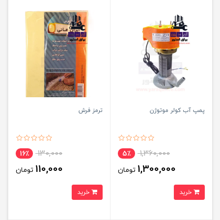
پمپ آب کولر موتوژن
ترمز فرش
130,000
1,360,000
16٪
5٪
110,000
1,300,000
تومان
تومان
خرید
خرید