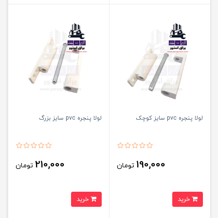
لولا پنجره pvc سایز کوچک
لولا پنجره pvc سایز بزرگ
210,000
190,000
تومان
تومان
خرید
خرید