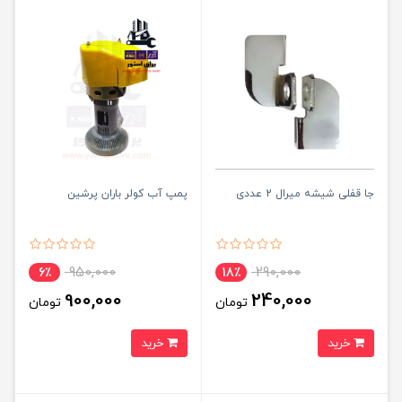
جا قفلی شیشه میرال 2 عددی
پمپ آب کولر باران پرشین
950,000
290,000
6٪
18٪
900,000
240,000
تومان
تومان
خرید
خرید