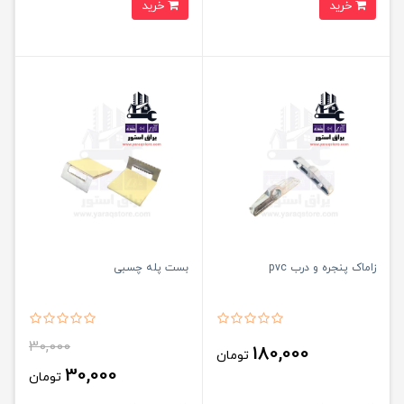
خرید
خرید
زاماک پنجره و درب pvc
بست پله چسبی
30,000
180,000
تومان
30,000
تومان