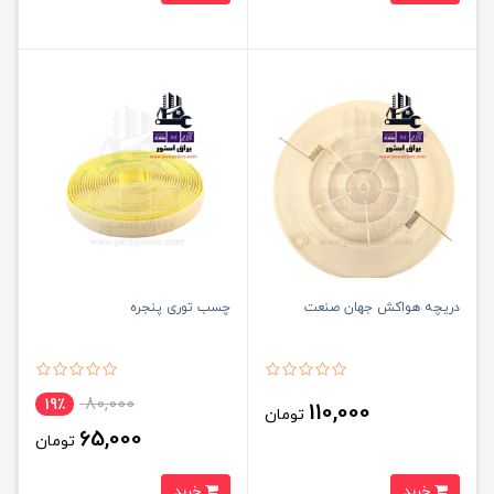
دریچه هواکش جهان صنعت
چسب توری پنجره
80,000
19٪
110,000
تومان
65,000
تومان
خرید
خرید