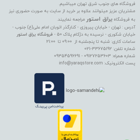
فروشگاه های جنوب شرق تهران میباشیم.
مشتریان عزیز میتوانند علاوه بر خرید از سایت به صورت حضوری نیز
یراق استور
به فروشگاه
مراجعه نماییند.
آدرس : تهران - خیابان پیروزی - کنارگذر اتوبان امام علی(ع) جنوب -
خیابان شکوری - نرسیده به دژکام پلاک 50 -
فروشگاه یراق استور
ساعات کاری: شنبه تا پنجشنبه از 09:00 تا 21:00
شماره تلفن: 33675192-021
شماره همراه: 09127253603 - 09354596691
پست الکترونیک: info@yaraqstore.com