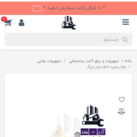
* با خیال راحت سفارش دهید *
0
خانه
تجهیزات و یراق آلات ساختمانی
تجهیزات جانبی
لولا پنجره pvc سایز بزرگ