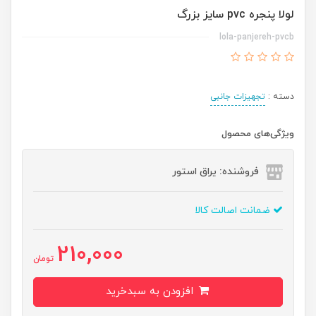
لولا پنجره pvc سایز بزرگ
lola-panjereh-pvcb
دسته :
تجهیزات جانبی
ویژگی‌های محصول
فروشنده: یراق استور
ضمانت اصالت کالا
210,000
تومان
افزودن به سبدخرید