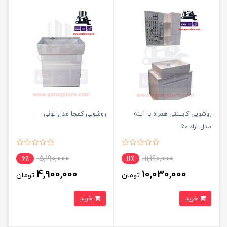
روشویی کابینتی همراه با آینه
روشویی کمجا مدل تونی
مدل آراد 60
5,190,000
11,190,000
6٪
11٪
4,900,000
10,030,000
تومان
تومان
خرید
خرید