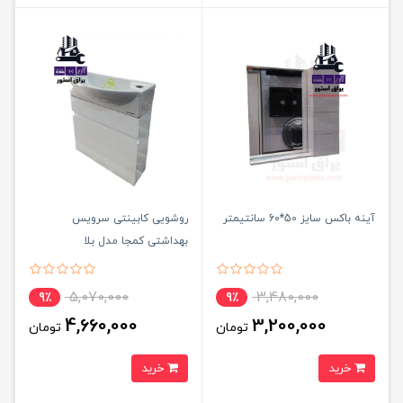
آینه باکس سایز 50*60 سانتیمتر
روشویی کابینتی سرویس
بهداشتی کمجا مدل بلا
5,070,000
3,480,000
9٪
9٪
4,660,000
3,200,000
تومان
تومان
خرید
خرید