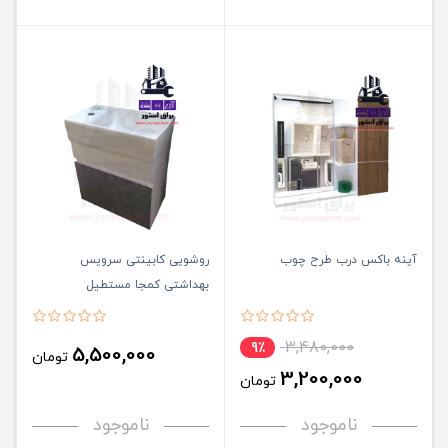
آینه باکس درب طرح چوب
روشویی کابینتی سرویس
بهداشتی کمجا مستطیل
3,480,000
9٪
5,500,000
تومان
3,200,000
تومان
ناموجود
ناموجود