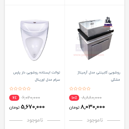
روشویی کابینتی مدل آرمیتاژ
توالت ایستاده روشویی دار پارس
مشکی
سرام مدل اورینال
6,020,000
8,880,000
6٪
10٪
5,670,000
8,030,000
تومان
تومان
ناموجود
ناموجود