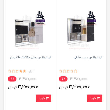
آینه باکس درب مشکی
آینه باکس سایز 50*60 سانتیمتر
1 نفر
3,480,000
3,480,000
9٪
6٪
3,200,000
3,300,000
تومان
تومان
خرید
خرید