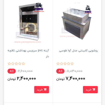
روشویی کابینتی مدل آوا طوسی
آینه pvc سرویس بهداشتی تاقچه
دار
2,600,000
8,030,000
8٪
8٪
2,400,000
7,400,000
تومان
تومان
خرید
خرید