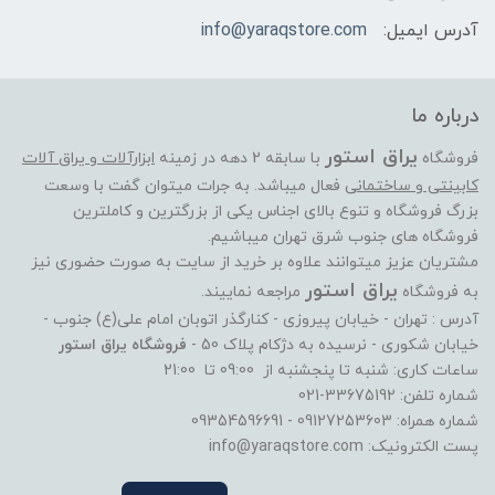
آدرس ایمیل:
info@yaraqstore.com
درباره ما
یراق استور
فروشگاه
با سابقه 2 دهه در زمینه
ابزارآلات و یراق آلات
کابینتی و ساختمانی
فعال میباشد. به جرات میتوان گفت با وسعت
بزرگ فروشگاه و تنوع بالای اجناس یکی از بزرگترین و کاملترین
فروشگاه های جنوب شرق تهران میباشیم.
مشتریان عزیز میتوانند علاوه بر خرید از سایت به صورت حضوری نیز
یراق استور
به فروشگاه
مراجعه نماییند.
آدرس : تهران - خیابان پیروزی - کنارگذر اتوبان امام علی(ع) جنوب -
خیابان شکوری - نرسیده به دژکام پلاک 50 -
فروشگاه یراق استور
ساعات کاری: شنبه تا پنجشنبه از 09:00 تا 21:00
شماره تلفن: 33675192-021
شماره همراه: 09127253603 - 09354596691
پست الکترونیک: info@yaraqstore.com