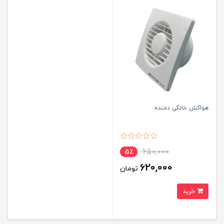
هواکش خانگی دمنده
650,000
5٪
620,000
تومان
خرید