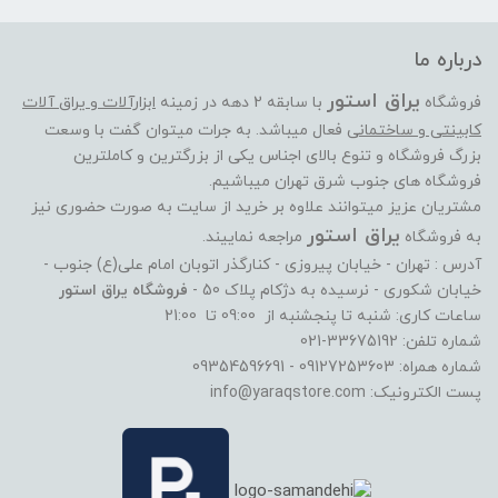
درباره ما
یراق استور
فروشگاه
با سابقه 2 دهه در زمینه
ابزارآلات و یراق آلات
کابینتی و ساختمانی
فعال میباشد. به جرات میتوان گفت با وسعت
بزرگ فروشگاه و تنوع بالای اجناس یکی از بزرگترین و کاملترین
فروشگاه های جنوب شرق تهران میباشیم.
مشتریان عزیز میتوانند علاوه بر خرید از سایت به صورت حضوری نیز
یراق استور
به فروشگاه
مراجعه نماییند.
آدرس : تهران - خیابان پیروزی - کنارگذر اتوبان امام علی(ع) جنوب -
خیابان شکوری - نرسیده به دژکام پلاک 50 -
فروشگاه یراق استور
ساعات کاری: شنبه تا پنجشنبه از 09:00 تا 21:00
شماره تلفن: 33675192-021
شماره همراه: 09127253603 - 09354596691
پست الکترونیک: info@yaraqstore.com