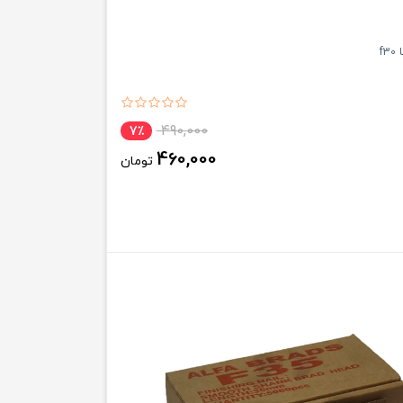
f
490,000
7٪
460,000
تومان