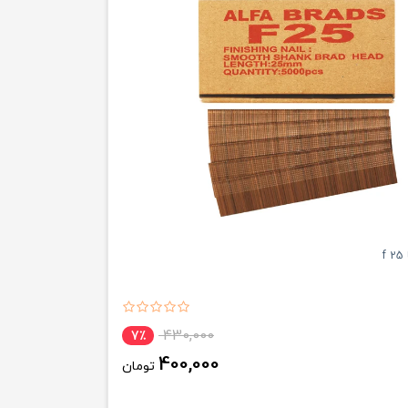
f
430,000
7٪
400,000
تومان