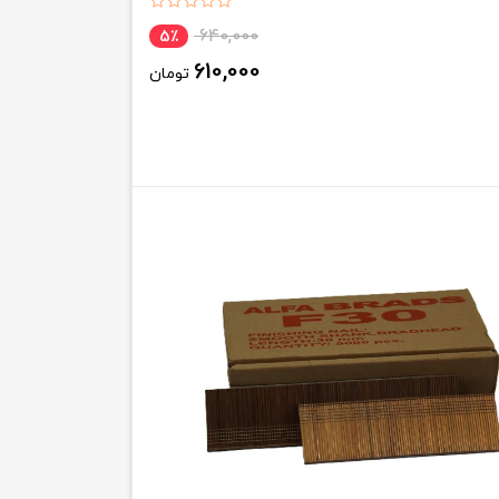
640,000
5٪
610,000
تومان