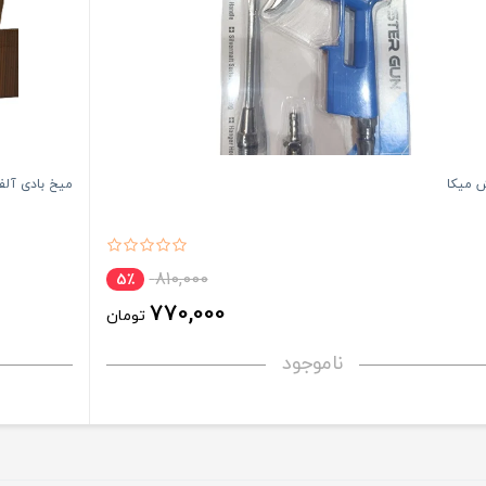
ش میکا
میخ بادی آلفا 35
810,000
5٪
770,000
تومان
ناموجود