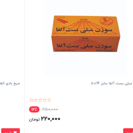
لی بست آلفا سایز 80/14
میخ بادی الفا  25
250,000
12٪
220,000
تومان
خرید