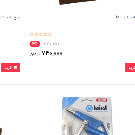
ی آلفا f50
میخ بادی آلفا 30
770,000
4٪
740,000
تومان
خرید