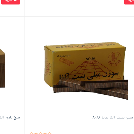
بلی بست آلفا سایز 80/8
میخ بادی آلفا 40