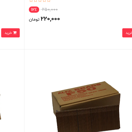
250,000
12٪
220,000
تومان
خرید