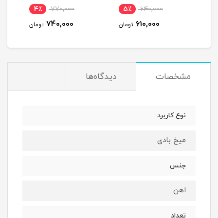
4٪
770,000
5٪
640,000
1
740,000
610,000
مان
تومان
تومان
مشخصات
دیدگاه‌ها
نوع کاربرد
میخ بادی
جنس
اهن
تعداد