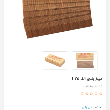
میخ بادی الفا f 25
mikhbadi-f25
دسته :
ابزار بادی