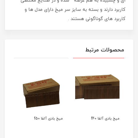
ای و چسبیده به هم عرضه شده و در صنایع مختلفی
کاربرد دارند و بسته به سایز سر میخ دارای مدل ها و
کاربرد های گوناگونی هستند .
محصولات مرتبط
یز
میخ بادی آلفا f40
میخ بادی آلفا f50
میخ ب