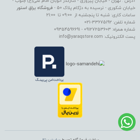
آدرس : تهران - خیابان پیروزی - کنارگذر اتوبان امام علی(ع) جنوب -
خیابان شکوری - نرسیده به دژکام پلاک 50 -
فروشگاه یراق استور
ساعات کاری: شنبه تا پنجشنبه از 09:00 تا 21:00
شماره تلفن: 33675192-021
شماره همراه: 09127253603 - 09354596691
پست الکترونیک: info@yaraqstore.com