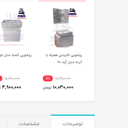
آینه pvc سرویس
روشویی کابینتی همراه با
روشویی کمجا مدل تو
اشتی تاقچه دار
آینه مدل آراد 60
5,190,000
11٪
11,190,000
8٪
2,600,000
4,900,000
10,030,000
2,400,000
تومان
تومان
ت
توضیحات
مشخصات