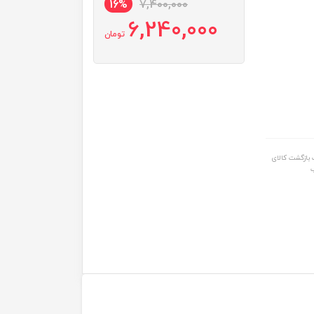
16%
7,400,000
6,240,000
تومان
بازگشت کالای