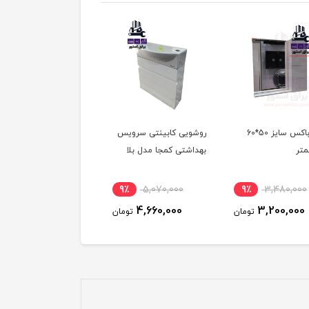
آینه باکس سایز 50*60
روشویی کابینتی سرویس
روشویی کابینتی مدل
متر
بهداشتی کمجا مدل بلا
آرمیتاژ مشکی
ناموجود
9٪
5,070,000
9٪
3,480,000
4,660,000
3,200,000
تومان
تومان