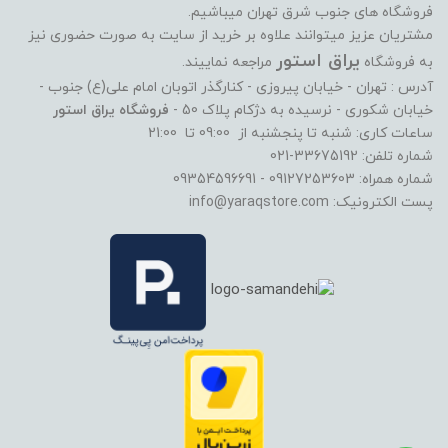
فروشگاه های جنوب شرق تهران میباشیم.
مشتریان عزیز میتوانند علاوه بر خرید از سایت به صورت حضوری نیز
یراق استور
به فروشگاه
مراجعه نماییند.
آدرس : تهران - خیابان پیروزی - کنارگذر اتوبان امام علی(ع) جنوب -
خیابان شکوری - نرسیده به دژکام پلاک 50 -
فروشگاه یراق استور
ساعات کاری: شنبه تا پنجشنبه از 09:00 تا 21:00
شماره تلفن: 33675192-021
شماره همراه: 09127253603 - 09354596691
پست الکترونیک: info@yaraqstore.com