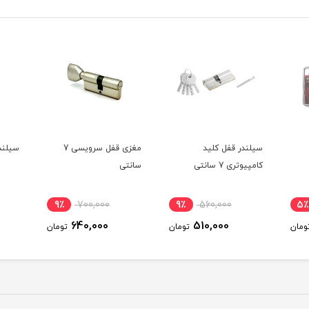
سیلندر قفل کلید
مغزی قفل سرویسی 7
سیلندر 7 س
کامپیوتری 7 سانتی
سانتی
9٪
700,000
9٪
560,000
5٪
640,000
510,000
ومان
تومان
تومان