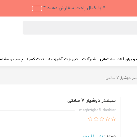
* با خیال راحت سفارش دهید *
و یراق آلات ساختمانی
شیرآلات
تجهیزات آشپزخانه
تخت کمجا
چسب و مشتق
 دوشیار 7 سانتی
سیلندر دوشیار 7 سانتی
maghzighofl-doshiar
دسته :
توپی قفل درب