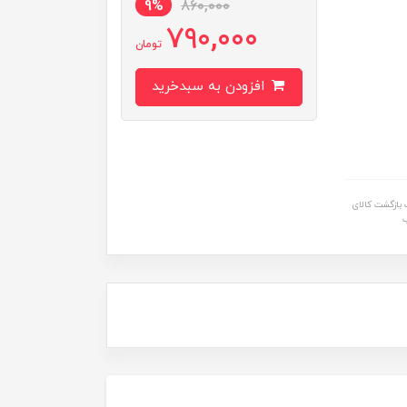
9%
860,000
790,000
تومان
افزودن به سبدخرید
بازگشت کالای