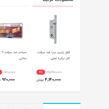
ندر قفل کالی مدل
قفل پایین درب ضد سرقت
سیلندر ضد سرقت 9
164
کال ترکیه اصلی
سانتی
960,000
6٪
4,390,000
7٪
2,750,000
920,000
4,140,000
2,580,000
تومان
تومان
ت