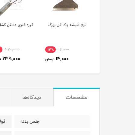
ن اره پلاستیکی
تیغ شیشه پاک کن بزرگ
گیره فنری مشکل گشا
٪
270,000
13٪
16,000
100,000
تومان
235,000
14,000
تومان
ت
مشخصات
دیدگاه‌ها
فول
جنس بدنه