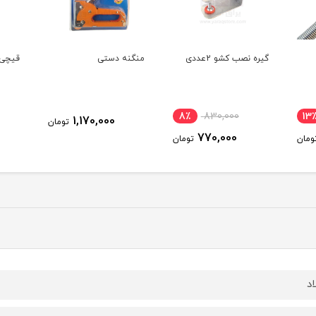
گیره نصب کشو 2عددی
منگنه دستی
قیچی 
8٪
830,000
13
1,170,000
تومان
770,000
ومان
تومان
اد