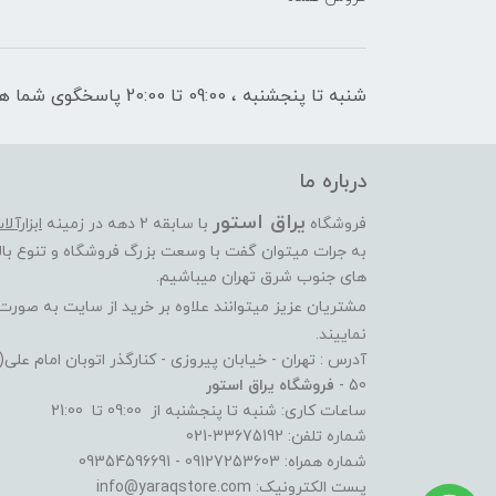
شنبه تا پنجشنبه ، 09:00 تا 20:00 پاسخگوی شما هستیم
درباره ما
یراق استور
فروشگاه
با سابقه 2 دهه در زمینه
ابزارآل
به جرات میتوان گفت با وسعت بزرگ فروشگاه و تنوع بالا
های جنوب شرق تهران میباشیم.
مشتریان عزیز میتوانند علاوه بر خرید از سایت به صور
نماییند.
آدرس : تهران - خیابان پیروزی - کنارگذر اتوبان امام عل
50 -
فروشگاه یراق استور
ساعات کاری: شنبه تا پنجشنبه از 09:00 تا 21:00
شماره تلفن: 33675192-021
شماره همراه: 09127253603 - 09354596691
پست الکترونیک: info@yaraqstore.com