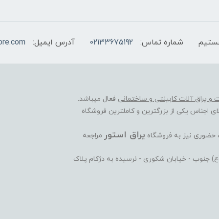
شماره تماس:
02133675192
آدرس ایمیل:
ore.com
ات و یراق آلات کابینتی و ساختمانی
فعال میباشد.
ی اجناس یکی از بزرگترین و کاملترین فروشگاه
یراق استور
ت حضوری نیز به فروشگاه
مراجعه
ی(ع) جنوب - خیابان شکوری - نرسیده به دژکام پلاک