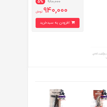
5%
980,000
940,000
تومان
افزودن به سبدخرید
بازگشت کالای