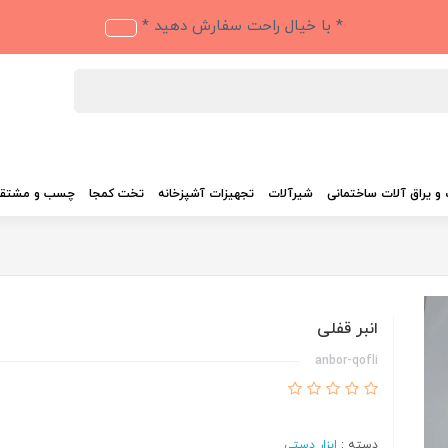
* با خیال راحت سفارش دهید *
و یراق آلات ساختمانی
شیرآلات
تجهیزات آشپزخانه
تخت کمجا
چسب و مشتق
انبر قفلی
anbor-qofli
دسته :
ابزار دستی