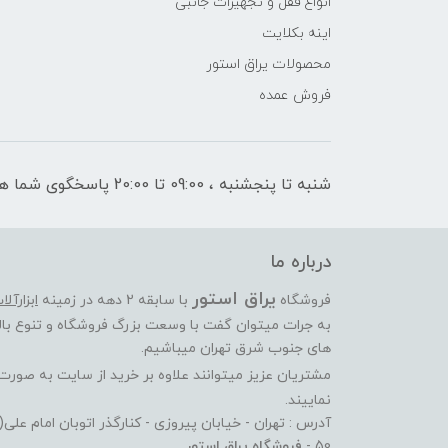
انواع قفل و تجهیزات جانبی
اینه بکلایت
محصولات یراق استور
فروش عمده
شنبه تا پنجشنبه ، 09:00 تا 20:00 پاسخگوی شما هستیم
درباره ما
یراق استور
فروشگاه
با سابقه 2 دهه در زمینه
ابزارآل
به جرات میتوان گفت با وسعت بزرگ فروشگاه و تنوع بالا
های جنوب شرق تهران میباشیم.
مشتریان عزیز میتوانند علاوه بر خرید از سایت به صور
نماییند.
آدرس : تهران - خیابان پیروزی - کنارگذر اتوبان امام عل
50 -
فروشگاه یراق استور