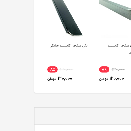
صفحه کابینت
بغل صفحه کابینت مشکی
ک
8٪
130,000
8٪
130,000
120,000
120,000
تومان
تومان