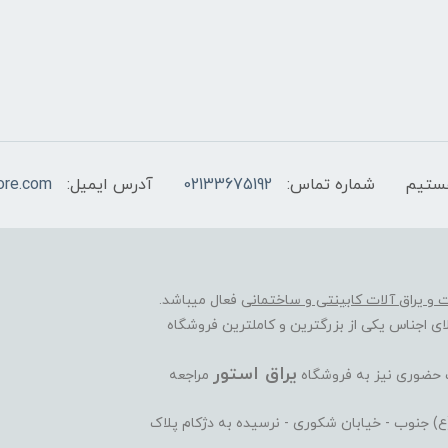
شماره تماس:
02133675192
آدرس ایمیل:
ore.com
ات و یراق آلات کابینتی و ساختمانی
فعال میباشد.
ی اجناس یکی از بزرگترین و کاملترین فروشگاه
یراق استور
ت حضوری نیز به فروشگاه
مراجعه
ی(ع) جنوب - خیابان شکوری - نرسیده به دژکام پلاک