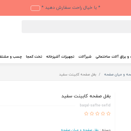
* با خیال راحت سفارش دهید *
و یراق آلات ساختمانی
شیرآلات
تجهیزات آشپزخانه
تخت کمجا
چسب و مشتق
حه و میان صفحه
بغل صفحه کابینت سفید
بغل صفحه کابینت سفید
baqal-safhe-sefid
دسته :
بغل صفحه و میان صفحه