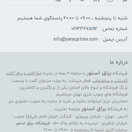
شنبه تا پنجشنبه ، 09:00 تا 20:00 پاسخگوی شما هستیم
شماره تماس:
02133675192
آدرس ایمیل:
info@yaraqstore.com
درباره ما
یراق استور
فروشگاه
با سابقه 2 دهه در زمینه
ابزارآلات و یراق آلات
کابینتی و ساختمانی
فعال میباشد. به جرات میتوان گفت با وسعت
بزرگ فروشگاه و تنوع بالای اجناس یکی از بزرگترین و کاملترین
فروشگاه های جنوب شرق تهران میباشیم.
مشتریان عزیز میتوانند علاوه بر خرید از سایت به صورت حضوری نیز
یراق استور
به فروشگاه
مراجعه نماییند.
آدرس : تهران - خیابان پیروزی - کنارگذر اتوبان امام علی(ع) جنوب -
خیابان شکوری - نرسیده به دژکام پلاک 50 -
فروشگاه یراق استور
ساعات کاری: شنبه تا پنجشنبه از 09:00 تا 21:00