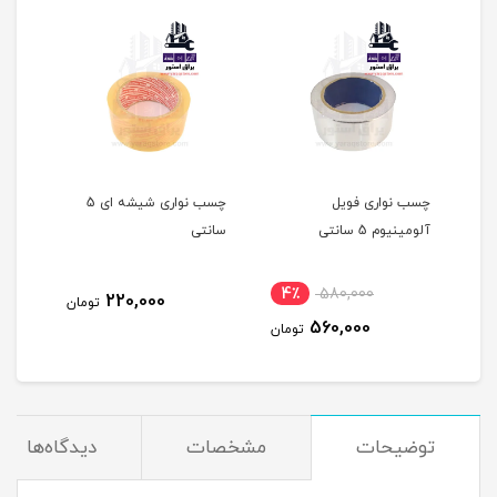
 2
چسب نواری فویل
چسب نواری شیشه ای 5
آلومینیوم 5 سانتی
سانتی
سانت
4٪
580,000
220,000
مان
تومان
560,000
تومان
توضیحات
مشخصات
دیدگاه‌ها