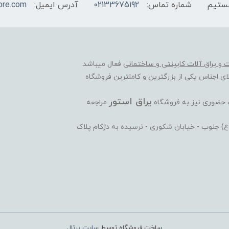
شماره تماس:
02133675192
آدرس ایمیل:
ore.com
ات و یراق آلات کابینتی و ساختمانی
فعال میباشد.
ی اجناس یکی از بزرگترین و کاملترین فروشگاه
یراق استور
ت حضوری نیز به فروشگاه
مراجعه
ی(ع) جنوب - خیابان شکوری - نرسیده به دژکام پلاک
ساخت فروشگاه توسط
سایت پرتال