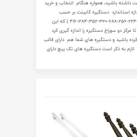
نت داشته باشید، همواره هنگام انتخاب و خرید
ازه استاندارد دستگیره کابینت بر حسب
میلی‌متر اندازه گیری و محاسبه می‌شود و همواره مضربی از عدد 32 است، که عبارت است از ( 32-64-96-128-160-192-224-256-288-320-352-384-416 ) که این
 مرکز دو سوراخ دستگیره را اندازه گیری کرد
 کرده باشید و دستگیره های شما هم دارای قالب
16-192-224-256-288-320-352-384-416 برحسب میلی‌متر باشد . لازم به ذکر است دستگیره های تک پیچ دارای