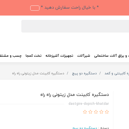
* با خیال راحت سفارش دهید *
و یراق آلات ساختمانی
شیرآلات
تجهیزات آشپزخانه
تخت کمجا
چسب و مشتق
 کابینتی و کمد
دستگیره دو پیچ
دستگیره کابینت مدل زیتونی راه راه
دستگیره کابینت مدل زیتونی راه راه
dastgire-dopich-khatdar
دسته :
دستگیره دو پیچ