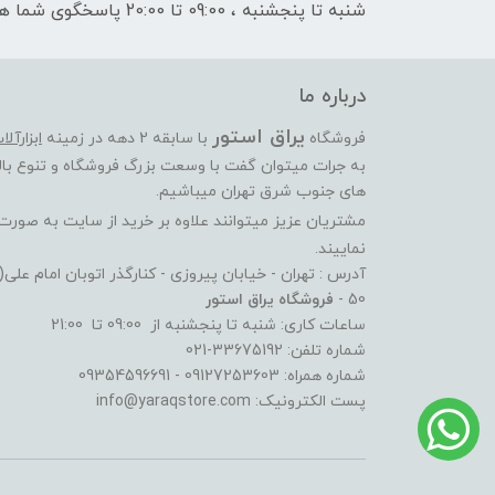
شنبه تا پنجشنبه ، 09:00 تا 20:00 پاسخگوی شما هستیم
درباره ما
یراق استور
فروشگاه
با سابقه 2 دهه در زمینه
ابزارآل
به جرات میتوان گفت با وسعت بزرگ فروشگاه و تنوع بالا
های جنوب شرق تهران میباشیم.
مشتریان عزیز میتوانند علاوه بر خرید از سایت به صور
نماییند.
آدرس : تهران - خیابان پیروزی - کنارگذر اتوبان امام عل
50 -
فروشگاه یراق استور
ساعات کاری: شنبه تا پنجشنبه از 09:00 تا 21:00
شماره تلفن: 33675192-021
شماره همراه: 09127253603 - 09354596691
پست الکترونیک: info@yaraqstore.com