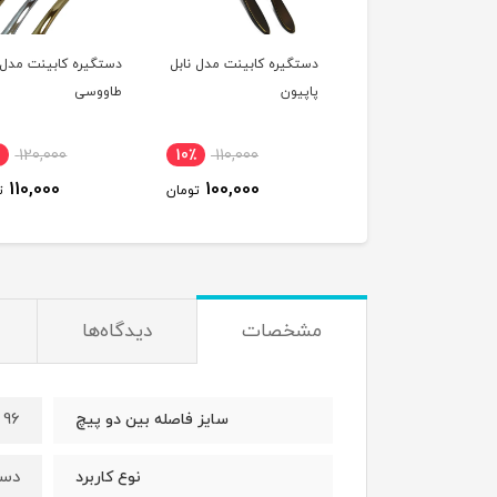
گیره کابینت مدل
دستگیره کابینت مدل نابل
دستگیره کابینت مدل
 توکار
پاپیون
طاووسی
120,000
10٪
110,000
10٪
100,000
110,000
100,000
90,000
تومان
تومان
ت
مشخصات
دیدگاه‌ها
96 میلیمتر
سایز فاصله بین دو پیچ
دست
نوع کاربرد