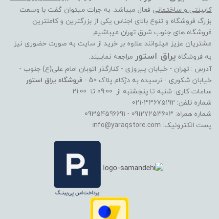
کابینتی و ساختمانی
فعال میباشد. به جرات میتوان گفت با وسعت
بزرگ فروشگاه و تنوع بالای اجناس یکی از بزرگترین و کاملترین
فروشگاه های جنوب شرق تهران میباشیم.
مشتریان عزیز میتوانند علاوه بر خرید از سایت به صورت حضوری نیز
یراق استور
به فروشگاه
مراجعه نماییند.
آدرس : تهران - خیابان پیروزی - کنارگذر اتوبان امام علی(ع) جنوب -
خیابان شکوری - نرسیده به دژکام پلاک 50 -
فروشگاه یراق استور
ساعات کاری: شنبه تا پنجشنبه از 09:00 تا 21:00
شماره تلفن: 33675192-021
شماره همراه: 09127253603 - 09354596691
پست الکترونیک: info@yaraqstore.com