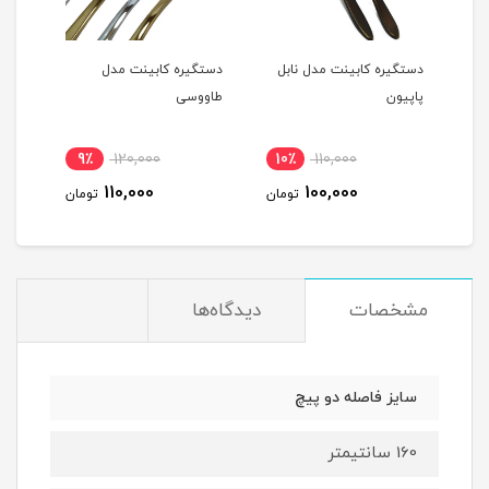
رح
دستگیره کابینت مدل نابل
دستگیره کابینت مدل
دستگ
پاپیون
طاووسی
طرح 
9٪
120,000
10٪
110,000
1
110,000
100,000
مان
تومان
تومان
مشخصات
دیدگاه‌ها
سایز فاصله دو پیچ
160 سانتیمتر