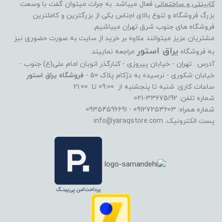
کابینتی و ساختمانی
فعال میباشد. به جرات میتوان گفت با وسعت
بزرگ فروشگاه و تنوع بالای اجناس یکی از بزرگترین و کاملترین
فروشگاه های جنوب شرق تهران میباشیم.
مشتریان عزیز میتوانند علاوه بر خرید از سایت به صورت حضوری نیز
یراق استور
به فروشگاه
مراجعه نماییند.
آدرس : تهران - خیابان پیروزی - کنارگذر اتوبان امام علی(ع) جنوب -
خیابان شکوری - نرسیده به دژکام پلاک 50 -
فروشگاه یراق استور
ساعات کاری: شنبه تا پنجشنبه از 09:00 تا 21:00
شماره تلفن: 33675192-021
شماره همراه: 09127253603 - 09354596691
پست الکترونیک: info@yaraqstore.com