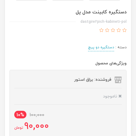
دستگیره کابینت مدل پل
dastgire2pich-kabineti-pol
دسته :
دستگیره دو پیچ
ویژگی‌های محصول
فروشنده: یراق استور
ناموجود
10%
100,000
90,000
تومان