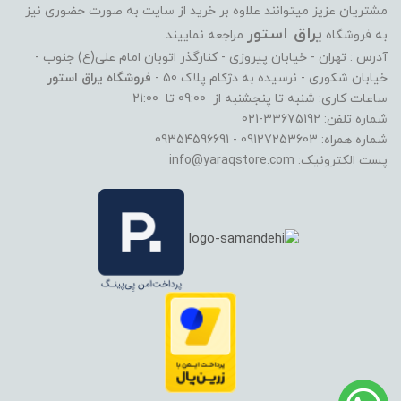
مشتریان عزیز میتوانند علاوه بر خرید از سایت به صورت حضوری نیز
یراق استور
به فروشگاه
مراجعه نماییند.
آدرس : تهران - خیابان پیروزی - کنارگذر اتوبان امام علی(ع) جنوب -
خیابان شکوری - نرسیده به دژکام پلاک 50 -
فروشگاه یراق استور
ساعات کاری: شنبه تا پنجشنبه از 09:00 تا 21:00
شماره تلفن: 33675192-021
شماره همراه: 09127253603 - 09354596691
پست الکترونیک: info@yaraqstore.com