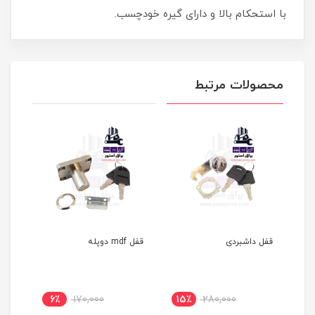
با استحکام بالا و دارای گیره خودچسب.
محصولات مرتبط
قفل داشبردی
قفل mdf دوپله
قفل 808 طر
6٪
170,000
15٪
280,000
1