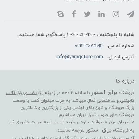
شنبه تا پنجشنبه ، 09:00 تا 20:00 پاسخگوی شما هستیم
شماره تماس:
02133675192
آدرس ایمیل:
info@yaraqstore.com
درباره ما
یراق استور
فروشگاه
با سابقه 2 دهه در زمینه
ابزارآلات و یراق آلات
کابینتی و ساختمانی
فعال میباشد. به جرات میتوان گفت با وسعت
بزرگ فروشگاه و تنوع بالای اجناس یکی از بزرگترین و کاملترین
فروشگاه های جنوب شرق تهران میباشیم.
مشتریان عزیز میتوانند علاوه بر خرید از سایت به صورت حضوری نیز
یراق استور
به فروشگاه
مراجعه نماییند.
آدرس : تهران - خیابان پیروزی - کنارگذر اتوبان امام علی(ع) جنوب -