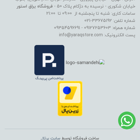
خیابان شکوری - نرسیده به دژکام پلاک 50 -
فروشگاه یراق استور
ساعات کاری: شنبه تا پنجشنبه از 09:00 تا 21:00
شماره تلفن: 33675192-021
شماره همراه: 09127253603 - 09354596691
پست الکترونیک: info@yaraqstore.com
ساخت فروشگاه توسط
سایت پرتال