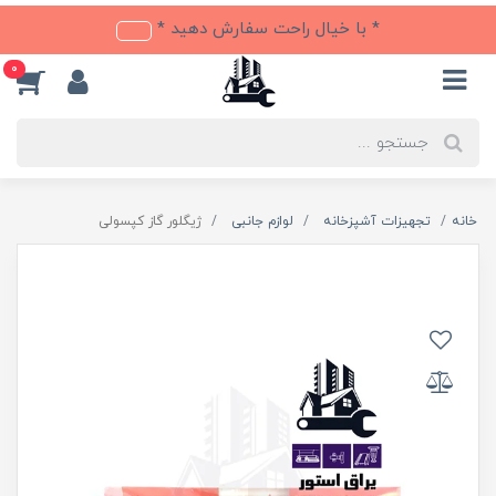
* با خیال راحت سفارش دهید *
0
خانه
تجهیزات آشپزخانه
لوازم جانبی
ژیگلور گاز کپسولی