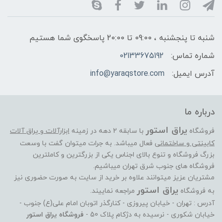
شنبه تا پنجشنبه ، 09:00 تا 20:00 پاسخگوی شما هستیم
شماره تماس:
02133675192
آدرس ایمیل:
info@yaraqstore.com
درباره ما
یراق استور
فروشگاه
با سابقه 2 دهه در زمینه
ابزارآلات و یراق آلات
کابینتی و ساختمانی
فعال میباشد. به جرات میتوان گفت با وسعت
بزرگ فروشگاه و تنوع بالای اجناس یکی از بزرگترین و کاملترین
فروشگاه های جنوب شرق تهران میباشیم.
مشتریان عزیز میتوانند علاوه بر خرید از سایت به صورت حضوری نیز
یراق استور
به فروشگاه
مراجعه نماییند.
آدرس : تهران - خیابان پیروزی - کنارگذر اتوبان امام علی(ع) جنوب -
خیابان شکوری - نرسیده به دژکام پلاک 50 -
فروشگاه یراق استور