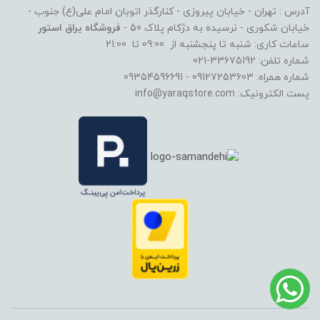
آدرس : تهران - خیابان پیروزی - کنارگذر اتوبان امام علی(ع) جنوب -
خیابان شکوری - نرسیده به دژکام پلاک 50 -
فروشگاه یراق استور
ساعات کاری: شنبه تا پنجشنبه از 09:00 تا 21:00
شماره تلفن: 33675192-021
شماره همراه: 09127253603 - 09354596691
پست الکترونیک: info@yaraqstore.com