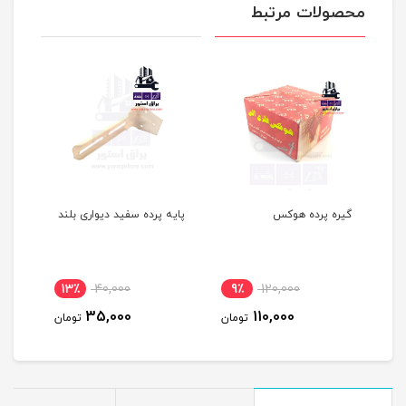
محصولات مرتبط
گیره پرده هوکس
پایه پرده سفید دیواری بلند
پایه
کوتا
13٪
40,000
9٪
120,000
1
35,000
110,000
مان
تومان
تومان