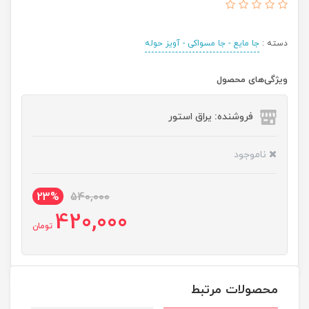
دسته :
جا مایع - جا مسواکی - آویز حوله
ویژگی‌های محصول
فروشنده: یراق استور
ناموجود
23%
540,000
420,000
تومان
محصولات مرتبط