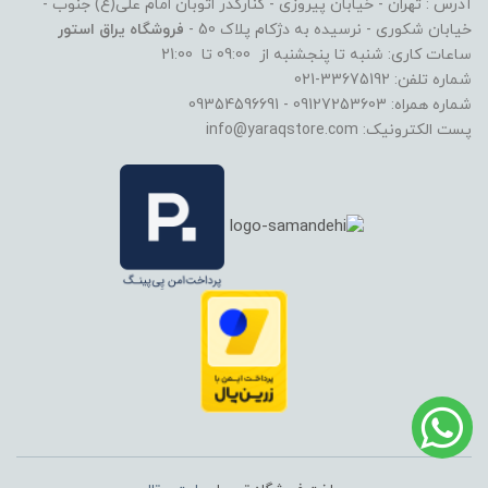
آدرس : تهران - خیابان پیروزی - کنارگذر اتوبان امام علی(ع) جنوب -
خیابان شکوری - نرسیده به دژکام پلاک 50 -
فروشگاه یراق استور
ساعات کاری: شنبه تا پنجشنبه از 09:00 تا 21:00
شماره تلفن: 33675192-021
شماره همراه: 09127253603 - 09354596691
پست الکترونیک: info@yaraqstore.com