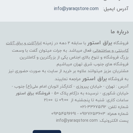
آدرس ایمیل:
info@yaraqstore.com
درباره ما
یراق استور
فروشگاه
با سابقه 2 دهه در زمینه
ابزارآلات و یراق آلات
کابینتی و ساختمانی
فعال میباشد. به جرات میتوان گفت با وسعت
بزرگ فروشگاه و تنوع بالای اجناس یکی از بزرگترین و کاملترین
فروشگاه های جنوب شرق تهران میباشیم.
مشتریان عزیز میتوانند علاوه بر خرید از سایت به صورت حضوری نیز
یراق استور
به فروشگاه
مراجعه نماییند.
آدرس : تهران - خیابان پیروزی - کنارگذر اتوبان امام علی(ع) جنوب -
خیابان شکوری - نرسیده به دژکام پلاک 50 -
فروشگاه یراق استور
ساعات کاری: شنبه تا پنجشنبه از 09:00 تا 21:00
شماره تلفن: 33675192-021
شماره همراه: 09127253603 - 09354596691
پست الکترونیک: info@yaraqstore.com