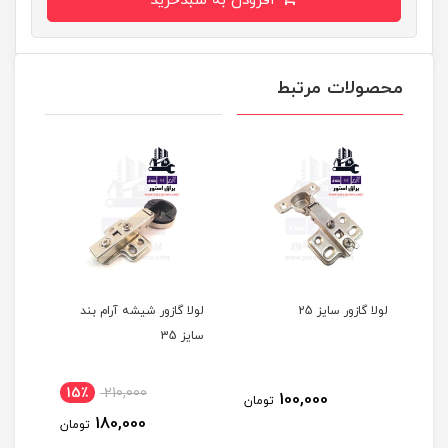
افزودن به سبدخرید
محصولات مرتبط
لولا گازور سایز 25
لولا گازور شیشه آرام بند
سایز 35
بسته
15٪
210,000
100,000
مان
تومان
180,000
تومان