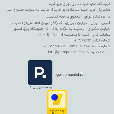
فروشگاه های جنوب شرق تهران میباشیم.
مشتریان عزیز میتوانند علاوه بر خرید از سایت به صورت حضوری نیز
یراق استور
به فروشگاه
مراجعه نماییند.
آدرس : تهران - خیابان پیروزی - کنارگذر اتوبان امام علی(ع) جنوب -
خیابان شکوری - نرسیده به دژکام پلاک 50 -
فروشگاه یراق استور
ساعات کاری: شنبه تا پنجشنبه از 09:00 تا 21:00
شماره تلفن: 33675192-021
شماره همراه: 09127253603 - 09354596691
پست الکترونیک: info@yaraqstore.com