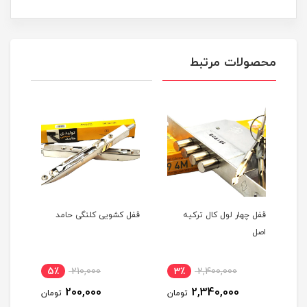
محصولات مرتبط
قفل چهار لول کال ترکیه
قفل کشویی کلنگی حامد
قفل 
دی
اصل
اصلی
5٪
210,000
3٪
2,400,000
3
200,000
2,340,000
مان
تومان
تومان