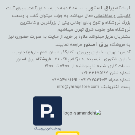
یراق استور
فروشگاه
با سابقه 2 دهه در زمینه
ابزارآلات و یراق آلات
کابینتی و ساختمانی
فعال میباشد. به جرات میتوان گفت با وسعت
بزرگ فروشگاه و تنوع بالای اجناس یکی از بزرگترین و کاملترین
فروشگاه های جنوب شرق تهران میباشیم.
مشتریان عزیز میتوانند علاوه بر خرید از سایت به صورت حضوری نیز
یراق استور
به فروشگاه
مراجعه نماییند.
آدرس : تهران - خیابان پیروزی - کنارگذر اتوبان امام علی(ع) جنوب -
خیابان شکوری - نرسیده به دژکام پلاک 50 -
فروشگاه یراق استور
ساعات کاری: شنبه تا پنجشنبه از 09:00 تا 21:00
شماره تلفن: 33675192-021
شماره همراه: 09127253603 - 09354596691
پست الکترونیک: info@yaraqstore.com