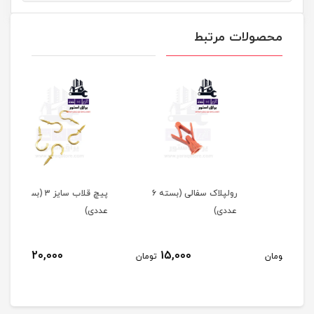
محصولات مرتبط
رولپلاک سفالی (بسته 6
پیچ قلاب سایز 3 (بسته 5
رولپ
عددی)
عددی)
20,000
15,000
مان
تومان
تومان