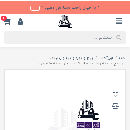
* با خیال راحت سفارش دهید *
0
خانه
ابزارآلات
پیچ و مهره و میخ و رولپلاک
پیچ سرمته واشر دار سایز 15 میلیمتر (بسته 10 عددی)