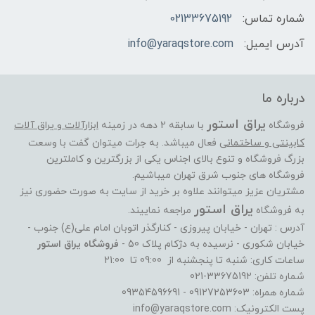
شماره تماس:
02133675192
آدرس ایمیل:
info@yaraqstore.com
درباره ما
یراق استور
فروشگاه
با سابقه 2 دهه در زمینه
ابزارآلات و یراق آلات
کابینتی و ساختمانی
فعال میباشد. به جرات میتوان گفت با وسعت
بزرگ فروشگاه و تنوع بالای اجناس یکی از بزرگترین و کاملترین
فروشگاه های جنوب شرق تهران میباشیم.
مشتریان عزیز میتوانند علاوه بر خرید از سایت به صورت حضوری نیز
یراق استور
به فروشگاه
مراجعه نماییند.
آدرس : تهران - خیابان پیروزی - کنارگذر اتوبان امام علی(ع) جنوب -
خیابان شکوری - نرسیده به دژکام پلاک 50 -
فروشگاه یراق استور
ساعات کاری: شنبه تا پنجشنبه از 09:00 تا 21:00
شماره تلفن: 33675192-021
شماره همراه: 09127253603 - 09354596691
پست الکترونیک: info@yaraqstore.com