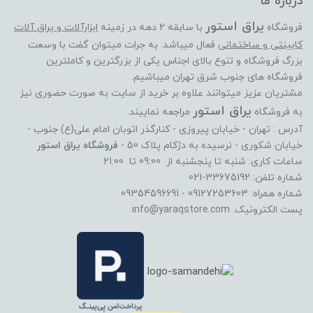
درباره ما
یراق استور
فروشگاه
با سابقه 2 دهه در زمینه
ابزارآلات و یراق آلات
کابینتی و ساختمانی
فعال میباشد. به جرات میتوان گفت با وسعت
بزرگ فروشگاه و تنوع بالای اجناس یکی از بزرگترین و کاملترین
فروشگاه های جنوب شرق تهران میباشیم.
مشتریان عزیز میتوانند علاوه بر خرید از سایت به صورت حضوری نیز
یراق استور
به فروشگاه
مراجعه نماییند.
آدرس : تهران - خیابان پیروزی - کنارگذر اتوبان امام علی(ع) جنوب -
خیابان شکوری - نرسیده به دژکام پلاک 50 -
فروشگاه یراق استور
ساعات کاری: شنبه تا پنجشنبه از 09:00 تا 21:00
شماره تلفن: 33675192-021
شماره همراه: 09127253603 - 09354596691
پست الکترونیک: info@yaraqstore.com