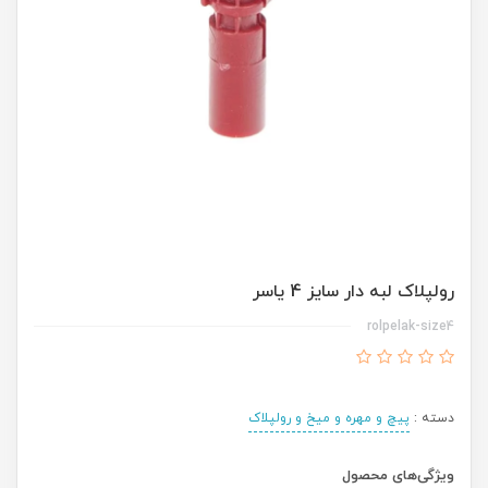
رولپلاک لبه دار سایز 4 یاسر
rolpelak-size4
دسته :
پیچ و مهره و میخ و رولپلاک
ویژگی‌های محصول