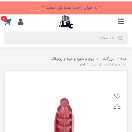
* با خیال راحت سفارش دهید *
0
خانه
ابزارآلات
پیچ و مهره و میخ و رولپلاک
رولپلاک لبه دار سایز 4 یاسر