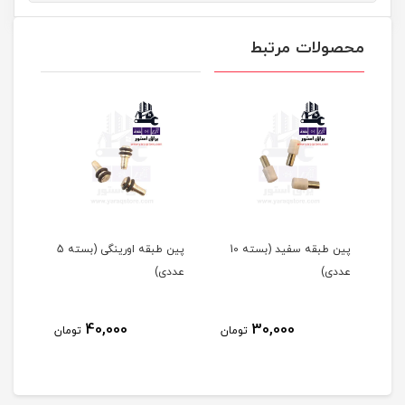
محصولات مرتبط
پین طبقه شفاف (بسته 10
پین طبقه سفید (بسته 10
پین طبقه اورینگی (بسته 5
گونی
عددی)
عددی)
بزرگ
40,000
30,000
مان
تومان
تومان