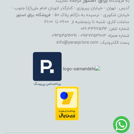
یراق استور
به فروشگاه
مراجعه نماییند.
آدرس : تهران - خیابان پیروزی - کنارگذر اتوبان امام علی(ع) جنوب -
خیابان شکوری - نرسیده به دژکام پلاک 50 -
فروشگاه یراق استور
ساعات کاری: شنبه تا پنجشنبه از 09:00 تا 21:00
شماره تلفن: 33675192-021
شماره همراه: 09127253603 - 09354596691
پست الکترونیک: info@yaraqstore.com