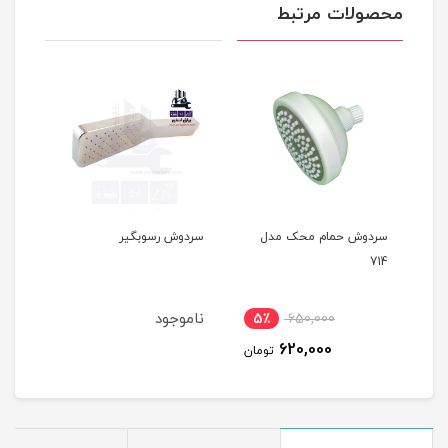
محصولات مرتبط
ته
سردوش حمام محک مدل
سردوش رسوبگیر
سرد
714
ناموجود
نام
5٪
650,000
7
620,000
مان
تومان