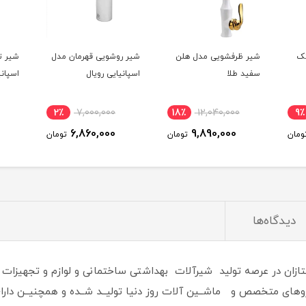
تک
شیر ظرفشویی مدل هلن
شیر روشویی قهرمان مدل
شیر ت
سفید طلا
اسپانیایی رویال
اسپانی
2٪
7,000,000
18٪
12,040,000
9٪
6,860,000
9,890,000
ومان
تومان
تومان
دیدگاه‌ها
ـتازان در عرصه تولید شیرآلات بهداشتی ساختمانی و لوازم و تجهیزات 
روهای متخصص و ماشــین آلات روز دنیا تولیــد شــده و همچنیــن دار