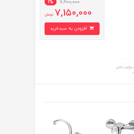
1%
7,200,000
7,150,000
تومان
افزودن به سبدخرید
بازگشت کالای