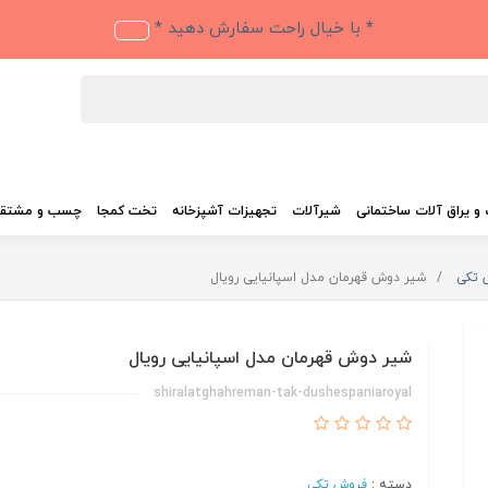
* با خیال راحت سفارش دهید *
و یراق آلات ساختمانی
شیرآلات
تجهیزات آشپزخانه
تخت کمجا
چسب و مشتق
 تکی
شیر دوش قهرمان مدل اسپانیایی رویال
شیر دوش قهرمان مدل اسپانیایی رویال
shiralatghahreman-tak-dushespaniaroyal
دسته :
فروش تکی