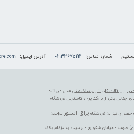
شماره تماس:
02133675192
آدرس ایمیل:
ore.com
ات و یراق آلات کابینتی و ساختمانی
فعال میباشد.
ی اجناس یکی از بزرگترین و کاملترین فروشگاه
یراق استور
ت حضوری نیز به فروشگاه
مراجعه
ی(ع) جنوب - خیابان شکوری - نرسیده به دژکام پلاک