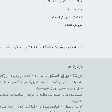
انواع قفل و تجهیزات جانبی
اینه بکلایت
محصولات یراق استور
فروش عمده
شنبه تا پنجشنبه ، 09:00 تا 20:00 پاسخگوی شما هستیم
درباره ما
یراق استور
فروشگاه
با سابقه 2 دهه در زمینه
ابزارآل
به جرات میتوان گفت با وسعت بزرگ فروشگاه و تنوع بالا
های جنوب شرق تهران میباشیم.
مشتریان عزیز میتوانند علاوه بر خرید از سایت به صور
نماییند.
آدرس : تهران - خیابان پیروزی - کنارگذر اتوبان امام عل