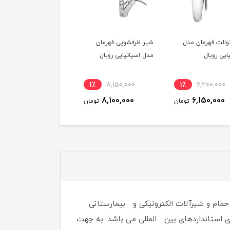
والت قهرمان مدل
شیر ظرفشویی قهرمان
شیرآلات ساختمانی S
ایی رویال
مدل اسپانیایی رویال
مدل فلت رز رنگ مشکی
طلا (انتخاب نوع شیر)
3٪
8,840,000
1٪
8,150,000
1٪
6,200,000
8,600,000
8,100,000
6,150,000
تومان
تومان
توم
حمام و شیرآلات الکترونیکی و بیمارستانی
ای استانداردهای بین المللی می باشد. به جهت