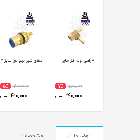
راهی لوله گاز سایز 2
مغزی شیر نیم دور سایز 2
شیر آب آبگرمکن سایز 
200,000
5٪
430,000
7٪
150,000
190,000
410,000
140,000
تومان
تومان
ت
توضیحات
مشخصات