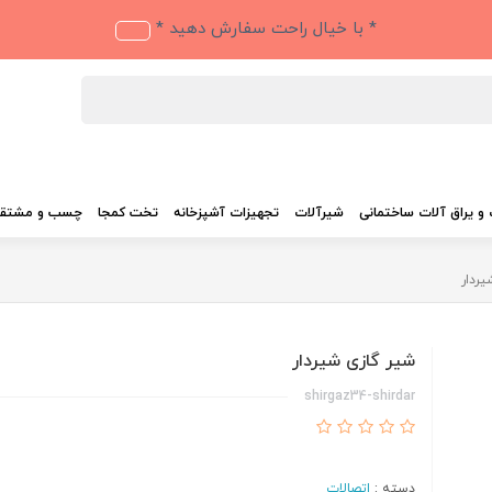
* با خیال راحت سفارش دهید *
و یراق آلات ساختمانی
شیرآلات
تجهیزات آشپزخانه
تخت کمجا
چسب و مشتق
یردار
شیر گازی شیردار
shirgaz34-shirdar
دسته :
اتصالات