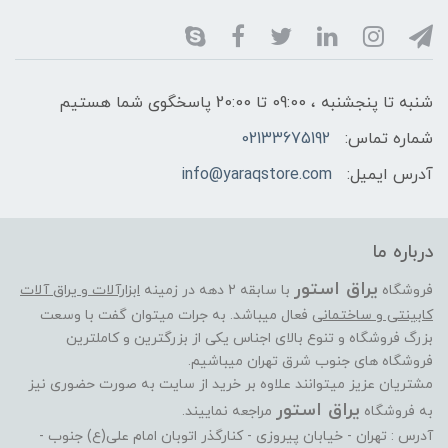
شنبه تا پنجشنبه ، 09:00 تا 20:00 پاسخگوی شما هستیم
شماره تماس:
02133675192
آدرس ایمیل:
info@yaraqstore.com
درباره ما
یراق استور
فروشگاه
با سابقه 2 دهه در زمینه
ابزارآلات و یراق آلات
کابینتی و ساختمانی
فعال میباشد. به جرات میتوان گفت با وسعت
بزرگ فروشگاه و تنوع بالای اجناس یکی از بزرگترین و کاملترین
فروشگاه های جنوب شرق تهران میباشیم.
مشتریان عزیز میتوانند علاوه بر خرید از سایت به صورت حضوری نیز
یراق استور
به فروشگاه
مراجعه نماییند.
آدرس : تهران - خیابان پیروزی - کنارگذر اتوبان امام علی(ع) جنوب -