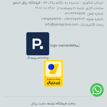
خیابان شکوری - نرسیده به دژکام پلاک 50 -
فروشگاه یراق استور
ساعات کاری: شنبه تا پنجشنبه از 09:00 تا 21:00
شماره تلفن: 33675192-021
شماره همراه: 09127253603 - 09354596691
پست الکترونیک: info@yaraqstore.com
ساخت فروشگاه توسط
سایت پرتال