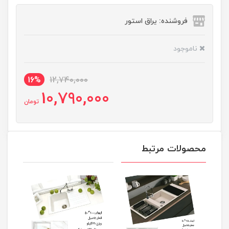
فروشنده: یراق استور
ناموجود
16%
12,740,000
10,790,000
تومان
محصولات مرتبط