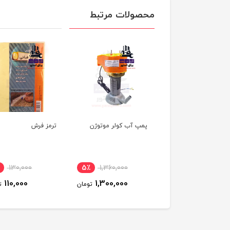
محصولات مرتبط
 آب کولر باران پرشین
پمپ آب کولر موتوژن
ترمز فرش
130,000
5٪
1,360,000
6٪
950,000
110,000
1,300,000
900,000
تومان
تومان
ت