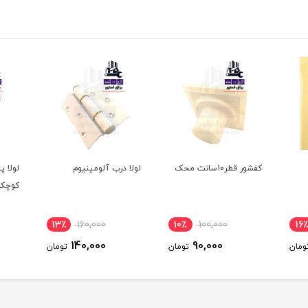
کفشور قطر10سانت محک
لولا درب آلومینیوم
کوچک
13٪
160,000
10٪
100,000
16٪
140,000
90,000
ومان
تومان
تومان