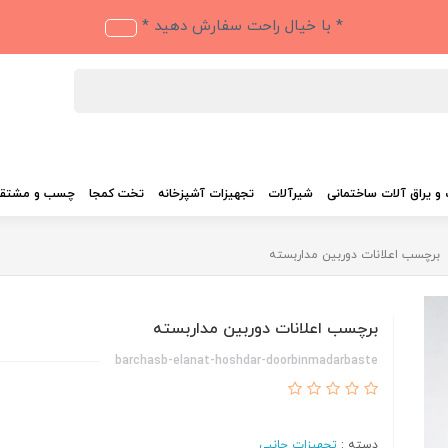
* با خیال راحت سفارش دهید *
و یراق آلات ساختمانی
شیرآلات
تجهیزات آشپزخانه
تخت کمجا
چسب و مشتق
برچسب اعلانات دوربین مداربسته
برچسب اعلانات دوربین مداربسته
barchasb-elanat-hoshdar-doorbinmadarbaste
دسته :
تجهیزات جانبی