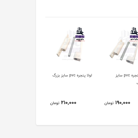
لولا پنجره pvc سایز
لولا پنجره pvc سایز بزرگ
دوحالته
70,000
210,000
190,000
تومان
تومان
توم