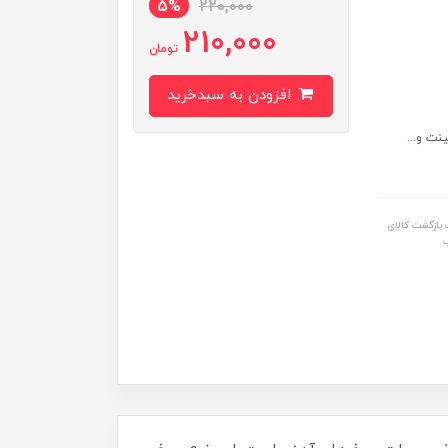
5%
220,000
210,000
تومان
افزودن به سبدخرید
نت و...
بازگشت کالای