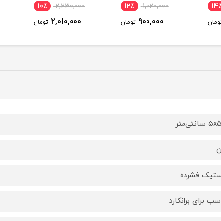
10٪
2,230,000
12٪
1,020,000
14
2,010,000
900,000
ومان
تومان
تومان
انتی‌متر
ن
ستیک فشرده
سب برای برانکارد