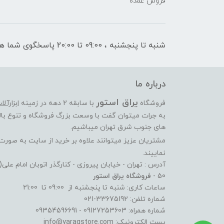
فروش عمده
شنبه تا پنجشنبه ، 09:00 تا 20:00 پاسخگوی شما هستیم
درباره ما
یراق استور
فروشگاه
با سابقه 2 دهه در زمینه
ابزارآل
به جرات میتوان گفت با وسعت بزرگ فروشگاه و تنوع بالا
های جنوب شرق تهران میباشیم.
مشتریان عزیز میتوانند علاوه بر خرید از سایت به صور
نماییند.
آدرس : تهران - خیابان پیروزی - کنارگذر اتوبان امام عل
50 -
فروشگاه یراق استور
ساعات کاری: شنبه تا پنجشنبه از 09:00 تا 21:00
شماره تلفن: 33675192-021
شماره همراه: 09127253603 - 09354596691
پست الکترونیک: info@yaraqstore.com