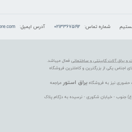
شماره تماس:
02133675192
آدرس ایمیل:
ore.com
ات و یراق آلات کابینتی و ساختمانی
فعال میباشد.
ی اجناس یکی از بزرگترین و کاملترین فروشگاه
یراق استور
ت حضوری نیز به فروشگاه
مراجعه
ی(ع) جنوب - خیابان شکوری - نرسیده به دژکام پلاک