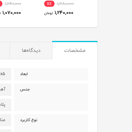
٪
1,240,000
11٪
1,380,000
12٪
1,560,000
1,070,000
1,240,000
1,380,000
تومان
تومان
ت
مشخصات
دیدگاه‌ها
۵x۵x۵ س
ابعاد
آه
جنس
پلا
منا
نوع کاربرد