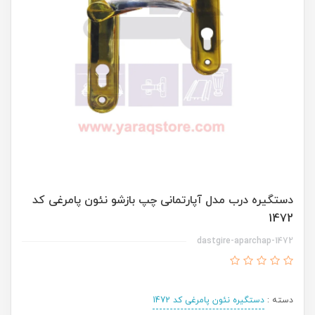
دستگیره درب مدل آپارتمانی چپ بازشو نئون پامرغی کد
1472
dastgire-aparchap-1472
دسته :
دستگیره نئون پامرغی کد 1472