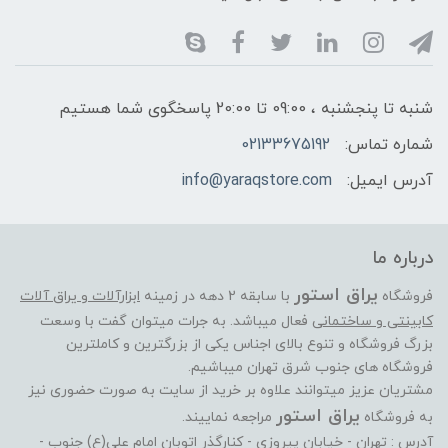
شنبه تا پنجشنبه ، 09:00 تا 20:00 پاسخگوی شما هستیم
شماره تماس:
02133675192
آدرس ایمیل:
info@yaraqstore.com
درباره ما
یراق استور
فروشگاه
با سابقه 2 دهه در زمینه
ابزارآلات و یراق آلات
کابینتی و ساختمانی
فعال میباشد. به جرات میتوان گفت با وسعت
بزرگ فروشگاه و تنوع بالای اجناس یکی از بزرگترین و کاملترین
فروشگاه های جنوب شرق تهران میباشیم.
مشتریان عزیز میتوانند علاوه بر خرید از سایت به صورت حضوری نیز
یراق استور
به فروشگاه
مراجعه نماییند.
آدرس : تهران - خیابان پیروزی - کنارگذر اتوبان امام علی(ع) جنوب -