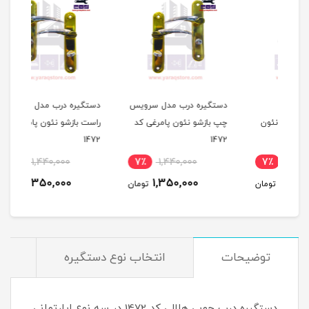
دستگیره درب مدل سرویس
دستگیره درب مدل سرویس
دستگ
ون
چپ بازشو نئون پامرغی کد
راست بازشو نئون پامرغی کد
نئون 
1472
1472
7٪
1,440,000
7٪
1,440,000
7
1,350,000
1,350,000
مان
تومان
تومان
توضیحات
انتخاب نوع دستگیره
م
دستگیره درب چوبی هلالی کد 1472 در سه نوع اپارتمانی