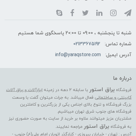
شنبه تا پنجشنبه ، 09:00 تا 20:00 پاسخگوی شما هستیم
شماره تماس:
02133675192
آدرس ایمیل:
info@yaraqstore.com
درباره ما
یراق استور
فروشگاه
با سابقه 2 دهه در زمینه
ابزارآلات و یراق آلات
کابینتی و ساختمانی
فعال میباشد. به جرات میتوان گفت با وسعت
بزرگ فروشگاه و تنوع بالای اجناس یکی از بزرگترین و کاملترین
فروشگاه های جنوب شرق تهران میباشیم.
مشتریان عزیز میتوانند علاوه بر خرید از سایت به صورت حضوری نیز
یراق استور
به فروشگاه
مراجعه نماییند.
آدرس : تهران - خیابان پیروزی - کنارگذر اتوبان امام علی(ع) جنوب -