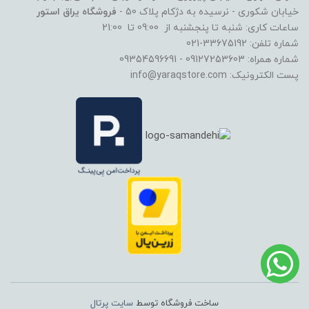
خیابان شکوری - نرسیده به دژکام پلاک 50 -
فروشگاه یراق استور
ساعات کاری: شنبه تا پنجشنبه از 09:00 تا 21:00
شماره تلفن: 33675192-021
شماره همراه: 09127253603 - 09354596691
پست الکترونیک: info@yaraqstore.com
ساخت فروشگاه توسط
سایت پرتال