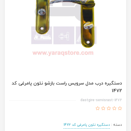
دستگیره درب مدل سرویس راست بازشو نئون پامرغی کد
1472
dastgire-servisrast-1472
دسته :
دستگیره نئون پامرغی کد 1472