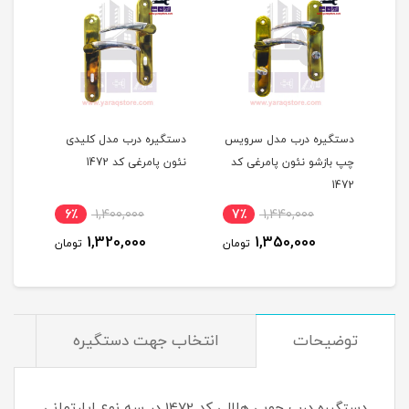
دستگیره درب مدل سرویس
دستگیره درب مدل کلیدی
ون
چپ بازشو نئون پامرغی کد
نئون پامرغی کد 1472
1472
6٪
1,400,000
7٪
1,440,000
7
1,320,000
1,350,000
مان
تومان
تومان
توضیحات
انتخاب جهت دستگیره
دستگیره درب چوبی هلالی کد 1472 در سه نوع اپارتمانی