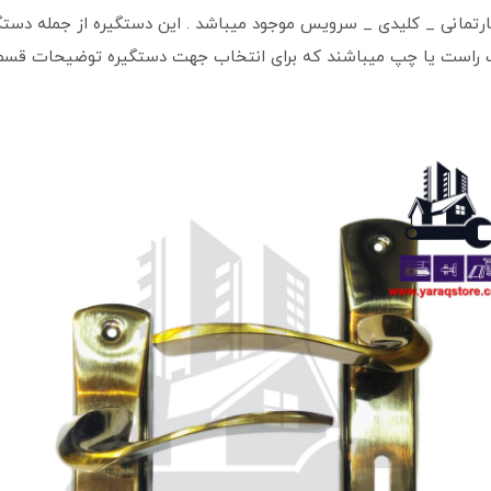
 هلالی کد 1021 در سه نوع اپارتمانی _ کلیدی _ سرویس موجود میباشد . این دستگیره 
ت راست یا چپ میباشند که برای انتخاب جهت دستگیره توضیحات قسمت