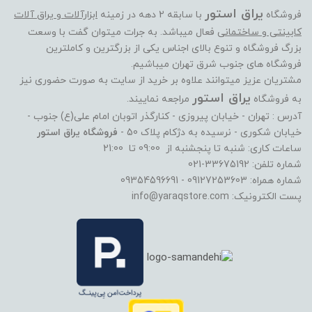
یراق استور
فروشگاه
با سابقه 2 دهه در زمینه
ابزارآلات و یراق آلات
کابینتی و ساختمانی
فعال میباشد. به جرات میتوان گفت با وسعت
بزرگ فروشگاه و تنوع بالای اجناس یکی از بزرگترین و کاملترین
فروشگاه های جنوب شرق تهران میباشیم.
مشتریان عزیز میتوانند علاوه بر خرید از سایت به صورت حضوری نیز
یراق استور
به فروشگاه
مراجعه نماییند.
آدرس : تهران - خیابان پیروزی - کنارگذر اتوبان امام علی(ع) جنوب -
خیابان شکوری - نرسیده به دژکام پلاک 50 -
فروشگاه یراق استور
ساعات کاری: شنبه تا پنجشنبه از 09:00 تا 21:00
شماره تلفن: 33675192-021
شماره همراه: 09127253603 - 09354596691
پست الکترونیک: info@yaraqstore.com