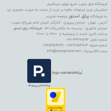
فروشگاه های جنوب شرق تهران میباشیم.
مشتریان عزیز میتوانند علاوه بر خرید از سایت به صورت حضوری نیز
یراق استور
به فروشگاه
مراجعه نماییند.
آدرس : تهران - خیابان پیروزی - کنارگذر اتوبان امام علی(ع) جنوب -
خیابان شکوری - نرسیده به دژکام پلاک 50 -
فروشگاه یراق استور
ساعات کاری: شنبه تا پنجشنبه از 09:00 تا 21:00
شماره تلفن: 33675192-021
شماره همراه: 09127253603 - 09354596691
پست الکترونیک: info@yaraqstore.com