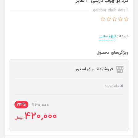
گرد بر چوب دریلی 4 سایز
gerdbor-chub-dereili
دسته :
لوازم جانبی
ویژگی‌های محصول
فروشنده: یراق استور
ناموجود
23%
540,000
420,000
تومان