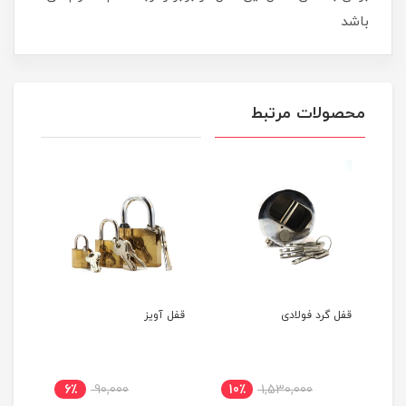
باشد
محصولات مرتبط
قفل گرد فولادی
قفل آویز
قفل آ
6٪
90,000
10٪
1,530,000
مان