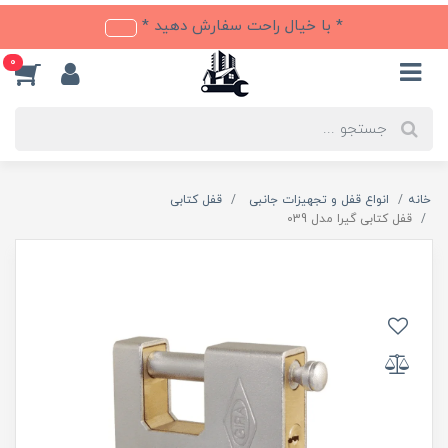
* با خیال راحت سفارش دهید *
0
خانه
انواع قفل و تجهیزات جانبی
قفل کتابی
قفل کتابی گیرا مدل 039