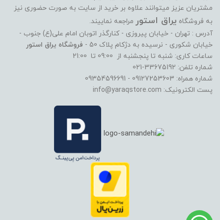
مشتریان عزیز میتوانند علاوه بر خرید از سایت به صورت حضوری نیز
یراق استور
به فروشگاه
مراجعه نماییند.
آدرس : تهران - خیابان پیروزی - کنارگذر اتوبان امام علی(ع) جنوب -
خیابان شکوری - نرسیده به دژکام پلاک 50 -
فروشگاه یراق استور
ساعات کاری: شنبه تا پنجشنبه از 09:00 تا 21:00
شماره تلفن: 33675192-021
شماره همراه: 09127253603 - 09354596691
پست الکترونیک: info@yaraqstore.com