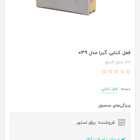
قفل کتابی گیرا مدل 039
ghofl-gira-039
دسته :
قفل کتابی
ویژگی‌های محصول
فروشنده: یراق استور
ضمانت اصالت کالا